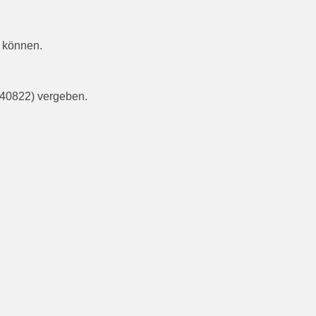
.
 können.
2 40822) vergeben.