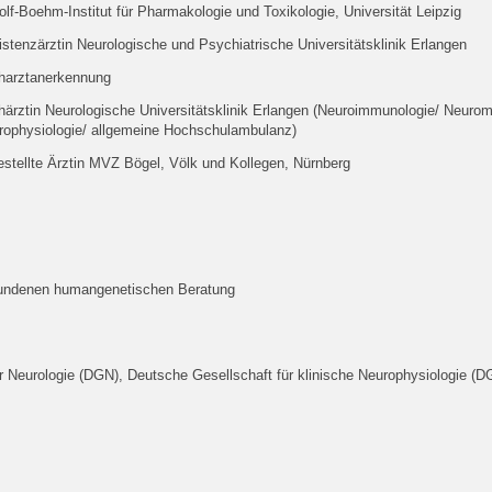
lf-Boehm-Institut für Pharmakologie und Toxikologie, Universität Leipzig
stenzärztin Neurologische und Psychiatrische Universitätsklinik Erlangen
harztanerkennung
härztin Neurologische Universitätsklinik Erlangen (Neuroimmunologie/ Neuro
rophysiologie/ allgemeine Hochschulambulanz)
estellte Ärztin MVZ Bögel, Völk und Kollegen, Nürnberg
ebundenen humangenetischen Beratung
r Neurologie (DGN), Deutsche Gesellschaft für klinische Neurophysiologie (