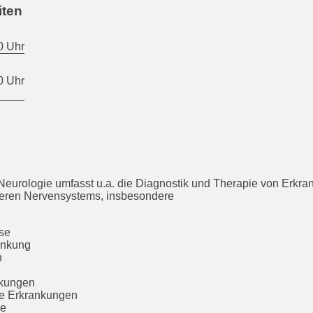
iten
0 Uhr
0 Uhr
Neurologie umfasst u.a. die Diagnostik und Therapie von Erkr
heren Nervensystems, insbesondere
ose
ankung
n
kungen
e Erkrankungen
ie