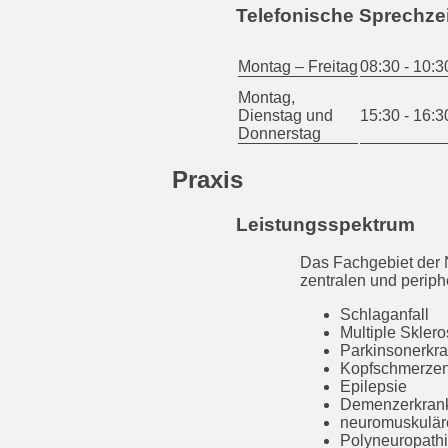
Telefonische Sprechze
Montag – Freitag
08:30 - 10:3
Montag,
Dienstag und
15:30 - 16:3
Donnerstag
Praxis
Leistungsspektrum
Das Fachgebiet der 
zentralen und perip
Schlaganfall
Multiple Skler
Parkinsonerkr
Kopfschmerze
Epilepsie
Demenzerkran
neuromuskulär
Polyneuropath