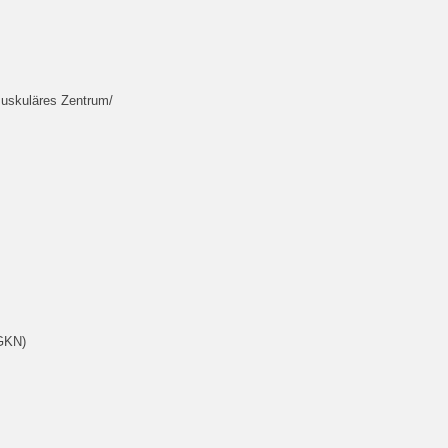
muskuläres Zentrum/
DGKN)