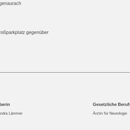
ogenaurach
roßparkplatz gegenüber
berin
Gesetzliche Beru
andra Lämmer
Ärztin für Neurologie