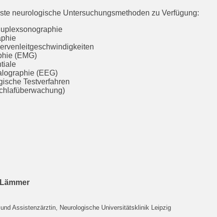
ste neurologische Untersuchungsmethoden zu Verfügung:
Duplexsonographie
phie
ervenleitgeschwindigkeiten
phie (EMG)
tiale
alographie (EEG)
ische Testverfahren
Schlafüberwachung)
a Lämmer
und Assistenzärztin, Neurologische Universitätsklinik Leipzig