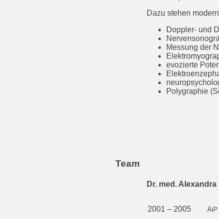
Dazu stehen modern
Doppler- und 
Nervensonogra
Messung der N
Elektromyogra
evozierte Poten
Elektroenzeph
neuropsycholog
Polygraphie (
Team
Dr. med. Alexandr
2001 – 2005
ÄiP 